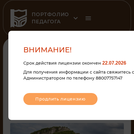
ПОРТФОЛИО
ПЕДАГОГА
К рубрике
ВНИМАНИЕ!
Срок действия лицензии окончен
22.07.2026
2023
Для получения информации с сайта свяжитесь 
Администратором по телефону 88007757147
ПРЕЗЕНТАЦИЯ УРАЛ –
«КАМЕННЫЙ ПОЯС РУССКОЙ
Продлить лицензию
ЗЕМЛИ»